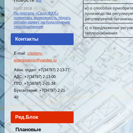
Новости
все
и) о способах приобрет
04.07.2018
производства регулируе
На портале «Свод-ЖКХ»
появилась возможность подать
регулируемой организа
онлайн-заявку на подключение
теплоснабжения
к) о предложении регул
теплоснабжения
Контакты
E-mail:
chishmy-
energoservis@yandex.ru
Абон. отдел: +7(34797) 2-13-77:
АДС: +7(34797) 2-13-00:
ПТО: +7(34797) 2-01-34:
Бухгалтерия: +7(34797) 2-21-
40:
Ред.Блок
Плановые