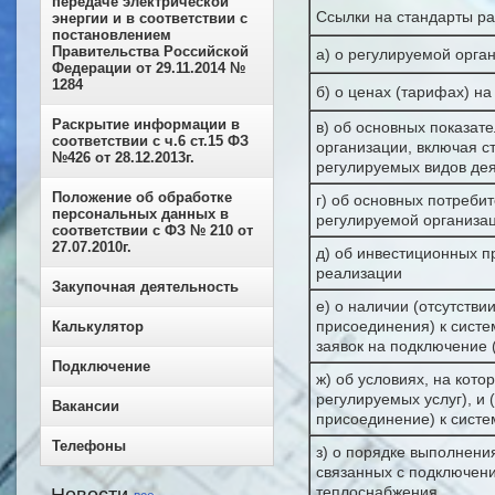
передаче электрической
Ссылки на стандарты р
энергии и в соответствии с
постановлением
Правительства Российской
а) о регулируемой орг
Федерации от 29.11.2014 №
1284
б) о ценах (тарифах) на
Раскрытие информации в
в) об основных показат
соответствии с ч.6 ст.15 ФЗ
организации, включая ст
№426 от 28.12.2013г.
регулируемых видов дея
Положение об обработке
г) об основных потребит
персональных данных в
регулируемой организа
соответствии с ФЗ № 210 от
27.07.2010г.
д) об инвестиционных п
реализации
Закупочная деятельность
е) о наличии (отсутстви
присоединения) к систе
Калькулятор
заявок на подключение 
Подключение
ж) об условиях, на кот
регулируемых услуг), и 
Вакансии
присоединение) к сист
Телефоны
з) о порядке выполнения
связанных с подключени
теплоснабжения